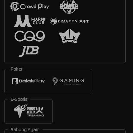
Poker
E-Sports
Sabung Ayam