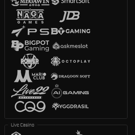
Live Casino