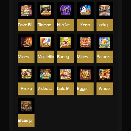
Cave Bingo
Diamonds
Hilo Neon
Keno
Lucky Drop-Olympus
Mines Raider
Multi Hilo
Bunny Run
Mines Cookie
Paradise Hilo
Plinko
Video Poker
Gold Rush: Boomers
Egypt Hilo
Wheel
Steampunk 2