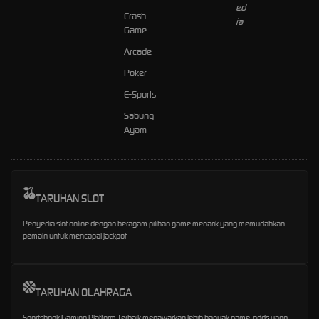
Crash
Game
Arcade
Poker
E-Sports
Sabung
Ayam
TARUHAN SLOT
Penyedia slot online dengan beragam pilihan game menarik yang memudahkan
pemain untuk mencapai jackpot
TARUHAN OLAHRAGA
Sportsbook Gaming Platform Terbaik menawarkan lebih banyak game, odds yang