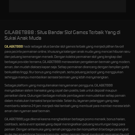
GILABET888 : Situs Bandar Slot Games Terbaik Yang di
Sukai Anak Muda
GILABET888
hadir sebagai situs bandar slot games terbaik yang menjadi pilihan favorit
para pecinta permainan online, khususnya kalangan anak muda yang mencari hiburan seru
dan peluang kemenangan menarik. Dengan koleksi permainan slot yang lengkap dari
berbagai provider ternama, GILABET888 menawarkan pengalaman bermain yang modern,
aman, dan mudah diakses kapan saja. Setiap permainan dirancang dengan tampilan grafis
berkualitas tinggi, fitur bonus yang melimpah, serta peluang jackpot yang menggiurkan
sehingga mampu memberikan sensasi bermain yang lebih menyenangkan.
Sebagai platform yang mengutamakan kenyamanan pengguna, GILABET888
menyediakan sistem transaksi yang cepat dan praktis, baik untuk deposit maupun
penarikan dana. Dukungan berbagai metode pembayaran memudahkan setiap pemain
dalam melakukan transaksi tanpa kendala. Selain itu, layanan pelanggan yang siap
membantu selama 24 jam menjadi nilai tambah yang membuat para member merasa lebih
aman dan nyaman saat bermain.
GILABET888 juga dikenal karena menghadirkan berbagai promo menarik, bonus harian,
cashback, serta event spesial yang dapat meningkatkan peluang keuntungan bagi para
pemain. Dengan antarmuka yang ramah pengguna dan kompatibel di berbagai perangkat,
mulai dari smartphone hingga komputer, setiap pemain dapat menikmati permainan favorit