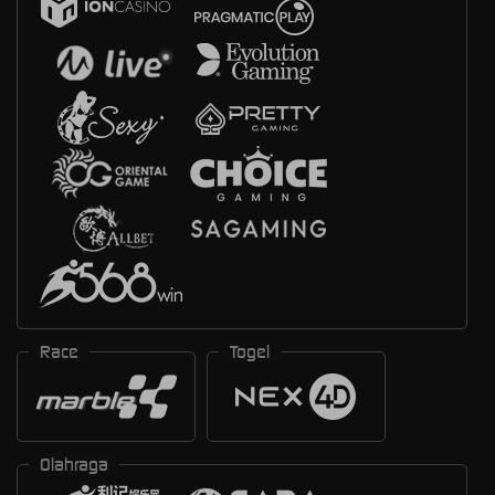
Race
Togel
Olahraga