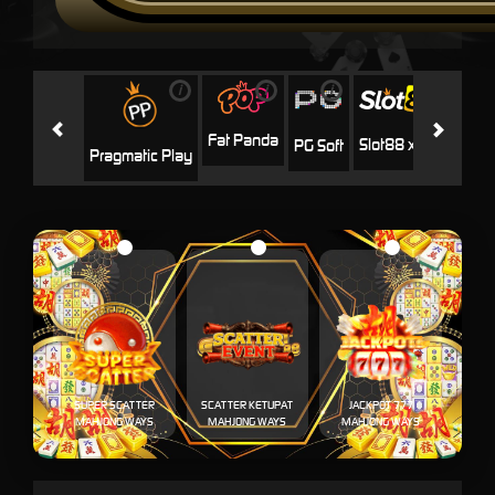
i
i
i
i
i
Facha
Fat Panda
Slot88 x PP
PG Soft
Pragmatic Play
SUPER SCATTER
SCATTER KETUPAT
JACKPOT 777
MAHJONG WAYS
MAHJONG WAYS
MAHJONG WAYS