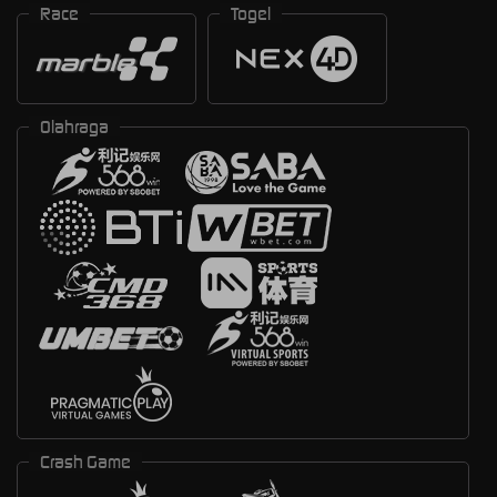
Race
Togel
Olahraga
Crash Game