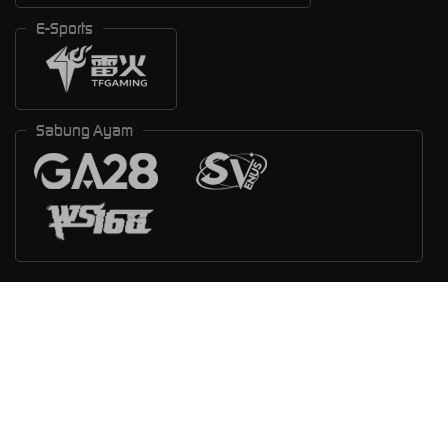
E-Sports
Sabung Ayam