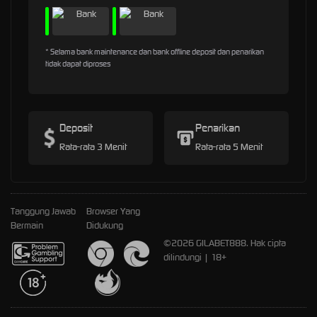
* Selama bank maintenance dan bank offline deposit dan penarikan
tidak dapat diproses
Deposit
Penarikan
Rata-rata 3 Menit
Rata-rata 5 Menit
Tanggung Jawab
Browser Yang
Bermain
Didukung
©2026 GILABET888. Hak cipta
dilindungi | 18+