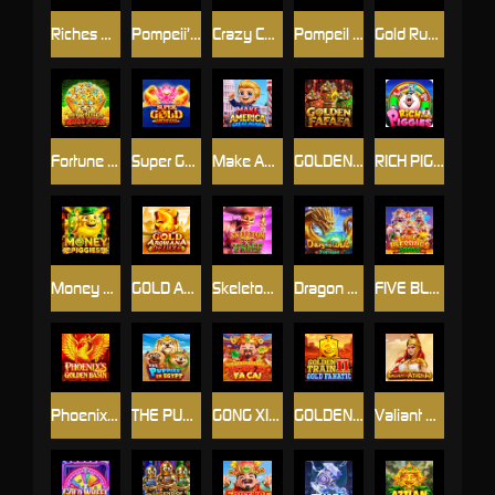
Riches Express
Pompeii’s Blaze 1000
Crazy Chicken
Pompeil Blaze
Gold Rush Mania
Fortune Gold Pots
Super Gold Arowana
Make America Great Again
GOLDEN FAFAFA
RICH PIGGIES WORLD
Money Piggies
GOLD AROWANA
Skeleton Thief
Dragon Link Fortune
FIVE BLESSINGS ARRIVE
Phoenix's Golden Basin
THE PUPPIES IN EGYPT
GONG XI FA CAI
GOLDEN TRAIN 2
Valiant of Athena