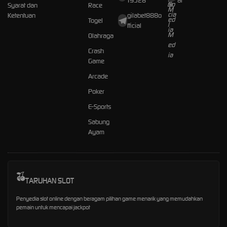
19528
at
Syarat dan
Race
Ketentuan
gilabet888o
Togel
fficial
Olahraga
Crash
Game
Arcade
Poker
E-Sports
Sabung
Ayam
TARUHAN SLOT
Penyedia slot online dengan beragam pilihan game menarik yang memudahkan
pemain untuk mencapai jackpot