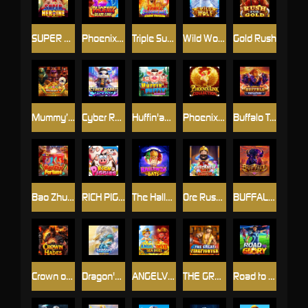
SUPER HEROINE
Phoenix Blaze Link
Triple Supreme Xtreme Treasure
Wild Wolf Xtreme
Gold Rush
Mummy’s Treasure Quest
Cyber Rabbit
Huffin'and Puffin'Jackpot
Phoenix Link - Collection
Buffalo Triple Fury
Bao Zhu Fortune
RICH PIGGIES
The Hallowin Bats
Ore Rush: Cart Collector
BUFFALO LEGEND
Crown of Hades
Dragon's Blaze Link
ANGELVSDEVIL SEA DUEL
THE GREAT FIREFIGHTER
Road to Glory