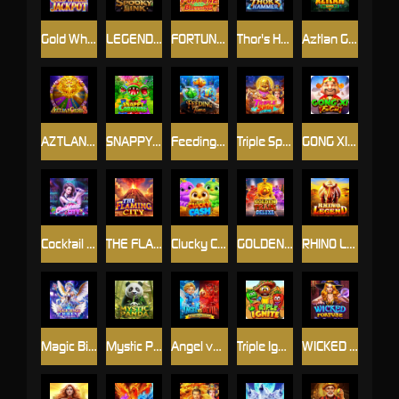
Gold Wheel Jackpot
LEGEND OF SPOOKY LINK
FORTUNE GOD BLESSING
Thor's Hammer
Aztlan Gems
AZTLAN GEMS2
SNAPPY CARNIVAL
Feeding Time
Triple Spin Xtreme
GONG XI FA CAI
Cocktail City
THE FLAME CITY
Clucky Cash
GOLDEN TRAIN DELUXE
RHINO LEGEND
Magic Bingo Queen
Mystic Panda
Angel vs Devil Ultimate Goal Showdown
Triple Ignite
WICKED FORTUNE