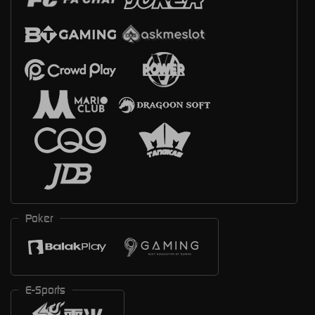
Poker
E-Sports