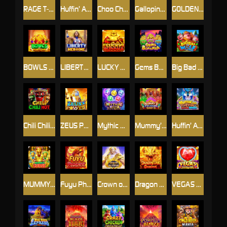
RAGE T-REX 2
Huffin’ And Puffin’ Rising
Choo Choo Riches
Galloping Horse Fortune
GOLDEN DRAGON EGG
BOWLS OF FORTUNE
LIBERTY HEROINER
LUCKY BUDDHA
Gems Bonanza
Big Bad Wolf
Chili Chili Hot
ZEUS POWER
Mythic Gems: Five Realms
Mummy’s Treasure Quest 2
Huffin’ And Puffin’ Ultra Wheel
MUMMY'S CURSE
Fuyu Phoenix
Crown of Olympus
Dragon Link Collection
VEGAS CASH LINK