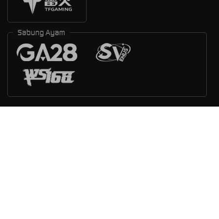
Sabung Ayam