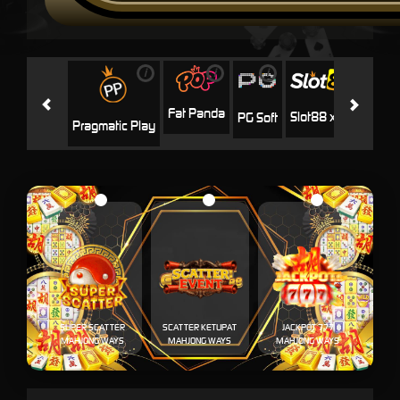
i
i
i
i
i
Facha
Fat Panda
Slot88 x PP
PG Soft
Pragmatic Play
SUPER SCATTER
SCATTER KETUPAT
JACKPOT 777
MAHJONG WAYS
MAHJONG WAYS
MAHJONG WAYS