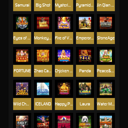
Samurai
Big Shot
Mysterious Witch
Pyramid Adventure
Jin Qian Wa
Eyes of Fortune
Monkey Slots
Fire of Villa Street
Emperor Gate
StoneAge
FORTUNE
Zhao Cai Jin Bao
Chjcken Djnner
Panda
Peace&Long Life
Wild Chuco
ICELAND
Happy Prosperous
Laura
Water Margin