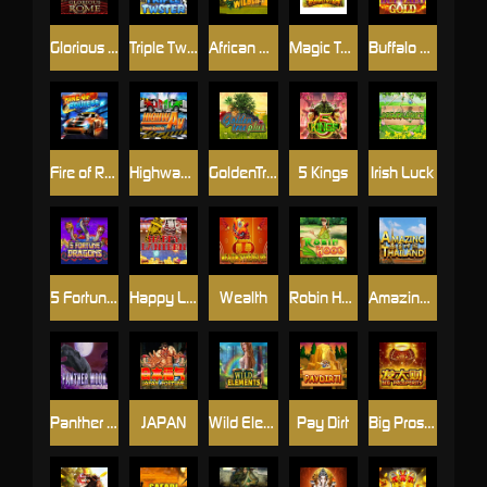
Glorious Rome
Triple Twister
African Wildlife
Magic Totem
Buffalo Gold
Fire of Route 66
Highway King
GoldenTree
5 Kings
Irish Luck
5 Fortune Dragon
Happy Lantern
Wealth
Robin Hood
Amazing Thailand
Panther Moon
JAPAN
Wild Elements
Pay Dirt
Big Prosperity