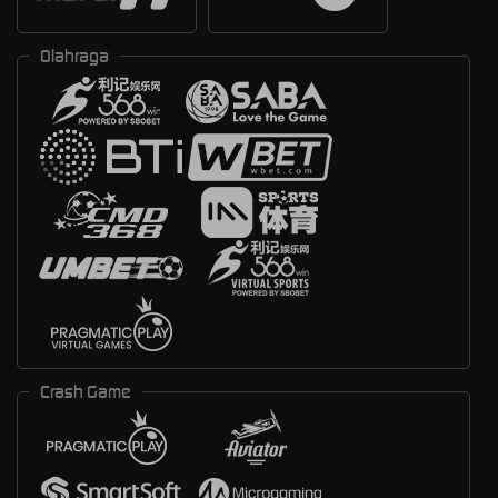
Olahraga
Crash Game