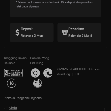
* Selama bank maintenance dan bank offline deposit dan penarikan
tidak dapat diproses
Deposit
Penarikan
Rata-rata 3 Menit
Rata-rata 5 Menit
Tanggung Jawab
Browser Yang
Bermain
Didukung
©2026 GILABET888. Hak cipta
dilindungi | 18+
Platform Penyedia Layanan
Slots