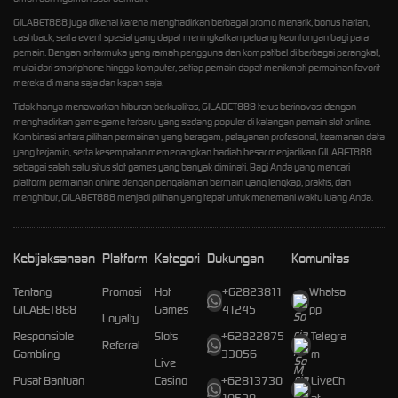
GILABET888 juga dikenal karena menghadirkan berbagai promo menarik, bonus harian,
cashback, serta event spesial yang dapat meningkatkan peluang keuntungan bagi para
pemain. Dengan antarmuka yang ramah pengguna dan kompatibel di berbagai perangkat,
mulai dari smartphone hingga komputer, setiap pemain dapat menikmati permainan favorit
mereka di mana saja dan kapan saja.
Tidak hanya menawarkan hiburan berkualitas, GILABET888 terus berinovasi dengan
menghadirkan game-game terbaru yang sedang populer di kalangan pemain slot online.
Kombinasi antara pilihan permainan yang beragam, pelayanan profesional, keamanan data
yang terjamin, serta kesempatan memenangkan hadiah besar menjadikan GILABET888
sebagai salah satu situs slot games yang banyak diminati. Bagi Anda yang mencari
platform permainan online dengan pengalaman bermain yang lengkap, praktis, dan
menghibur, GILABET888 menjadi pilihan yang tepat untuk menemani waktu luang Anda.
Kebijaksanaan
Platform
Kategori
Dukungan
Komunitas
Tentang
Promosi
Hot
+62823811
Whatsa
GILABET888
Games
41245
pp
Loyalty
Responsible
Slots
+62822875
Telegra
Referral
Gambling
33056
m
Live
Pusat Bantuan
Casino
+62813730
LiveCh