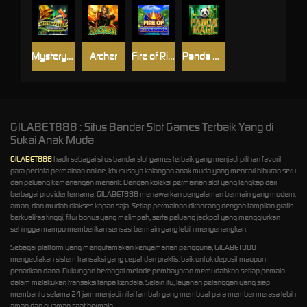
Mystery Reels Power Reels
Archer
Fire of Riverside
Panda Magic II
GILABET888 : Situs Bandar Slot Games Terbaik Yang di
Sukai Anak Muda
GILABET888
hadir sebagai situs bandar slot games terbaik yang menjadi pilihan favorit
para pecinta permainan online, khususnya kalangan anak muda yang mencari hiburan seru
dan peluang kemenangan menarik. Dengan koleksi permainan slot yang lengkap dari
berbagai provider ternama, GILABET888 menawarkan pengalaman bermain yang modern,
aman, dan mudah diakses kapan saja. Setiap permainan dirancang dengan tampilan grafis
berkualitas tinggi, fitur bonus yang melimpah, serta peluang jackpot yang menggiurkan
sehingga mampu memberikan sensasi bermain yang lebih menyenangkan.
Sebagai platform yang mengutamakan kenyamanan pengguna, GILABET888
menyediakan sistem transaksi yang cepat dan praktis, baik untuk deposit maupun
penarikan dana. Dukungan berbagai metode pembayaran memudahkan setiap pemain
dalam melakukan transaksi tanpa kendala. Selain itu, layanan pelanggan yang siap
membantu selama 24 jam menjadi nilai tambah yang membuat para member merasa lebih
aman dan nyaman saat bermain.