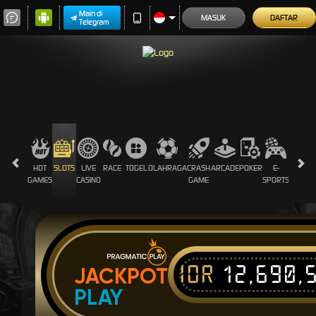
Main di
MASUK
DAFTAR
Telegram
HOT
SLOTS
LIVE
RACE
TOGEL
OLAHRAGA
CRASH
ARCADE
POKER
E-
SABUN
GAMES
CASINO
GAME
SPORTS
AYAM
IDR
12,690,
JACKPOT
PLAY