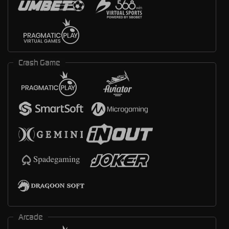
Crash Game
Arcade